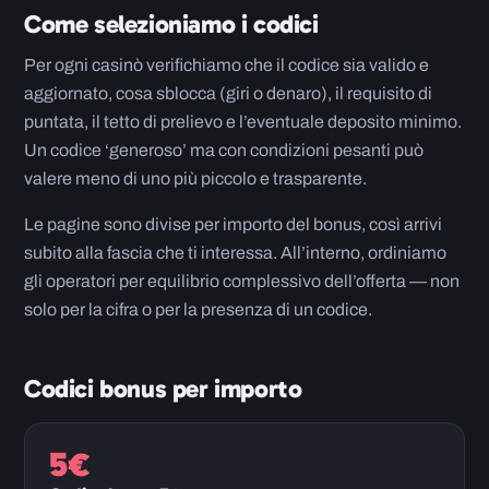
Come selezioniamo i codici
Per ogni casinò verifichiamo che il codice sia valido e
aggiornato, cosa sblocca (giri o denaro), il requisito di
puntata, il tetto di prelievo e l’eventuale deposito minimo.
Un codice ‘generoso’ ma con condizioni pesanti può
valere meno di uno più piccolo e trasparente.
Le pagine sono divise per importo del bonus, così arrivi
subito alla fascia che ti interessa. All’interno, ordiniamo
gli operatori per equilibrio complessivo dell’offerta — non
solo per la cifra o per la presenza di un codice.
Codici bonus per importo
5€