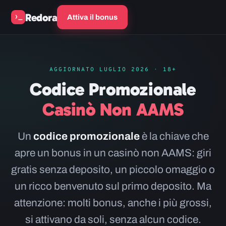
Redora
Attiva il bonus
AGGIORNATO LUGLIO 2026 · 18+
Codice Promozionale
Casinò Non AAMS
Un
codice promozionale
è la chiave che
apre un bonus in un casinò non AAMS: giri
gratis senza deposito, un piccolo omaggio o
un ricco benvenuto sul primo deposito. Ma
attenzione: molti bonus, anche i più grossi,
si attivano da soli, senza alcun codice.