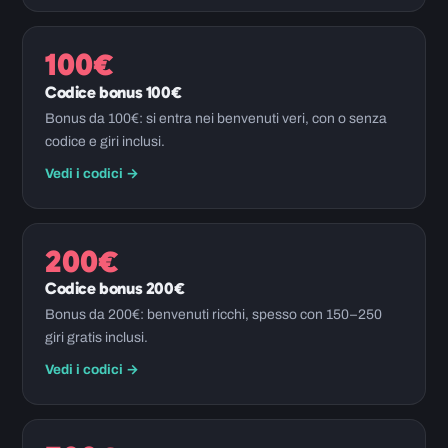
100€
Codice bonus 100€
Bonus da 100€: si entra nei benvenuti veri, con o senza
codice e giri inclusi.
Vedi i codici →
200€
Codice bonus 200€
Bonus da 200€: benvenuti ricchi, spesso con 150–250
giri gratis inclusi.
Vedi i codici →