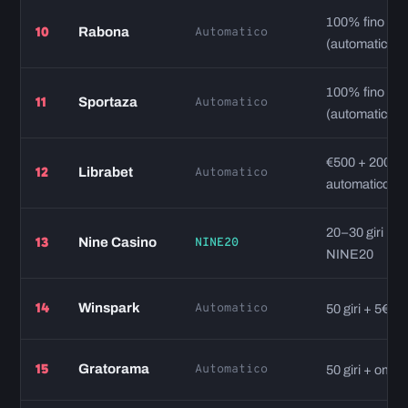
100% fino a €5
10
Rabona
Automatico
(automatico)
100% fino a €5
11
Sportaza
Automatico
(automatico)
€500 + 200 giri
12
Librabet
Automatico
automatico)
20–30 giri no 
13
Nine Casino
NINE20
NINE20
14
Winspark
Automatico
50 giri + 5€ o
15
Gratorama
Automatico
50 giri + omag