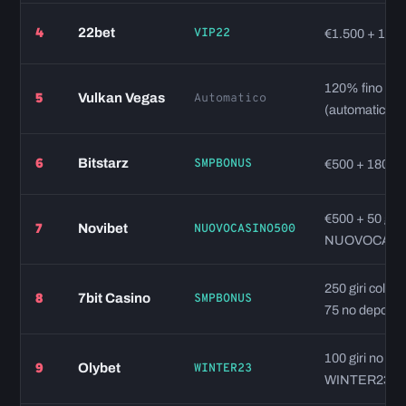
4
22bet
VIP22
€1.500 + 150 g
120% fino a €1
5
Vulkan Vegas
Automatico
(automatico)
6
Bitstarz
SMPBONUS
€500 + 180 g
€500 + 50 giri 
7
Novibet
NUOVOCASINO500
NUOVOCASI
250 giri col 
8
7bit Casino
SMPBONUS
75 no deposit
100 giri no dep
9
Olybet
WINTER23
WINTER23