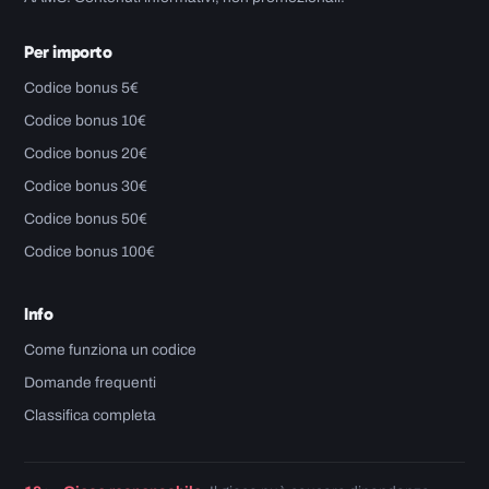
Per importo
Codice bonus 5€
Codice bonus 10€
Codice bonus 20€
Codice bonus 30€
Codice bonus 50€
Codice bonus 100€
Info
Come funziona un codice
Domande frequenti
Classifica completa