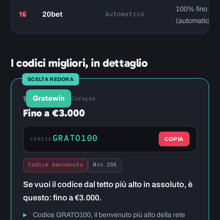
100% fino a €1
16
20bet
Automatico
(automatico)
I codici migliori, in dettaglio
SCELTA REDORA
1
Gratowin
Curaçao
Fino a €3.000
GRATO100
COPIA
CODICE
Codice benvenuto
Min 20€
Se vuoi il codice dal tetto più alto in assoluto, è
questo: fino a €3.000.
Codice GRATO100, il benvenuto più alto della rete